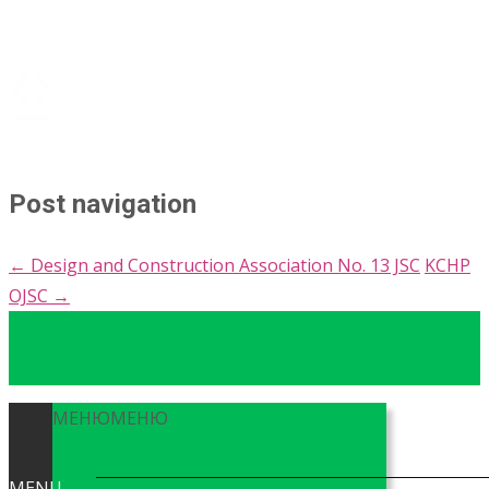
Post navigation
←
Design and Construction Association No. 13 JSC
KCHP
OJSC
→
МЕНЮ
МЕНЮ
MENU