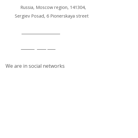
Russia, Moscow region, 141304,
Sergiev Posad, 6 Pionerskaya street
+7 495 212 14 61
office@lkmp.ru
We are in social networks