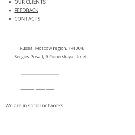
OUR CLIENTS
FEEDBACK
CONTACTS
Russia, Moscow region, 141304,
Sergiev Posad, 6 Pionerskaya street
+7 495 212 14 61
office@lkmp.ru
We are in social networks