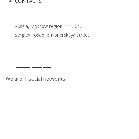
CONTACTS
Russia, Moscow region, 141304,
Sergiev Posad, 6 Pionerskaya street
+7 495 212 14 61
office@lkmp.ru
We are in social networks